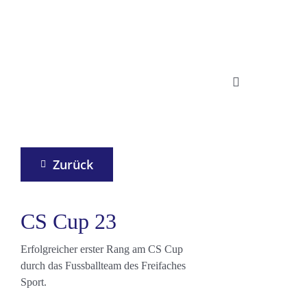
Zum
Inhalt
springen
Toggle
Navigation
in Worten
in Zahlen
Zurück
in Bildern
CS Cup 23
Suche
nach:
Erfolgreicher erster Rang am CS Cup
durch das Fussballteam des Freifaches
Sport.