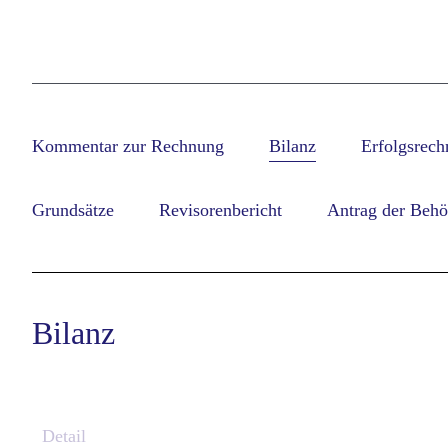
Zum
Inhalt
springen
Kommentar zur Rechnung
Bilanz
Erfolgsrec
Grundsätze
Revisorenbericht
Antrag der Behö
Bilanz
Detail