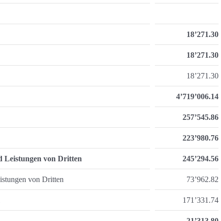
18’271.30
18’271.30
18’271.30
4’719’006.14
257’545.86
223’980.76
d Leistungen von Dritten
245’294.56
istungen von Dritten
73’962.82
171’331.74
-21’313.80