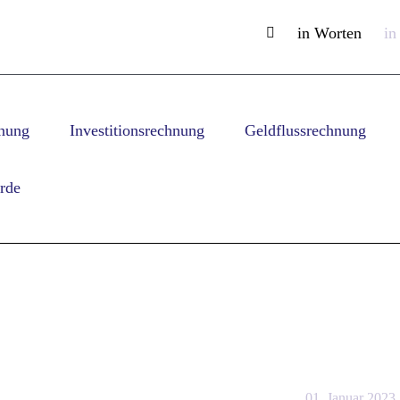
in Worten
in
hnung
Investitionsrechnung
Geldflussrechnung
rde
01. Januar 2023