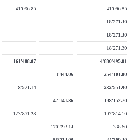
41’096.85
41’096.85
18’271.30
18’271.30
18’271.30
161’488.87
4’880’495.01
3’444.06
254’101.80
8’571.14
232’551.90
47’141.86
198’152.70
123’851.28
197’814.10
170’993.14
338.60
55’713.00
34’399.20