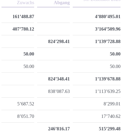
Zuwachs
Abgang
161’488.87
4’880’495.01
407’780.12
3’164’509.96
824’298.41
1’139’728.88
50.00
50.00
50.00
50.00
824’348.41
1’139’678.88
838’087.63
1’113’639.25
5’687.52
8’299.01
8’051.70
17’740.62
246’816.17
515’299.48