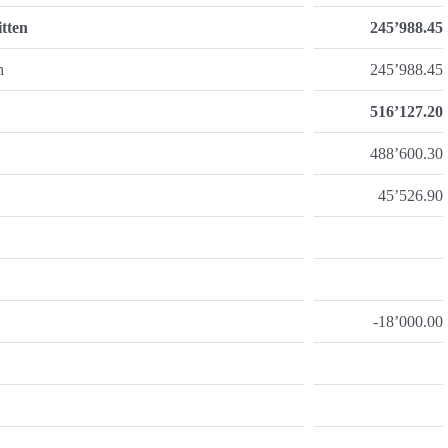
tten
245’988.45
n
245’988.45
516’127.20
488’600.30
45’526.90
-18’000.00