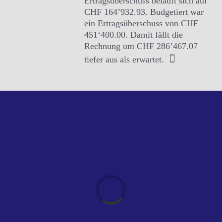
Ertragsüberschuss beläuft sich auf
CHF 164’932.93. Budgetiert war
ein Ertragsüberschuss von CHF
451‘400.00. Damit fällt die
Rechnung um CHF 286’467.07
tiefer aus als erwartet.
Loading...