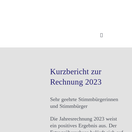
Zum
Inhalt
springen
Toggle
Navigation
in Worten
in Zahlen
Kurzbericht zur
Rechnung 2023
in Bildern
Suche
Sehr geehrte Stimmbürgerinnen
nach:
und Stimmbürger
Die Jahresrechnung 2023 weist
ein positives Ergebnis aus. Der